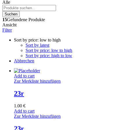
Alle
Suchen
15
Gefundene Produkte
Ansicht
Filter
Sort by price: low to high
Sort by latest
Sort by price: low to high
Sort by price: high to low
Abbrechen
Add to cart
Zur Merkliste hinzufügen
23r
1.00
€
Add to cart
Zur Merkliste hinzufügen
23r