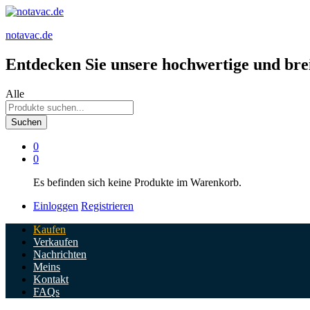
notavac.de
Entdecken Sie unsere hochwertige und brei
Alle
Suchen
0
0
Es befinden sich keine Produkte im Warenkorb.
Einloggen
Registrieren
Kaufen
Verkaufen
Nachrichten
Meins
Kontakt
FAQs