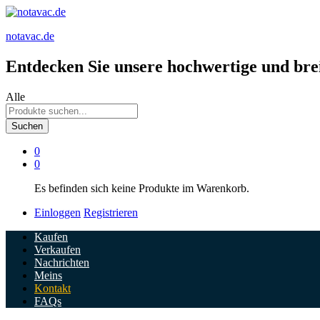
notavac.de
Entdecken Sie unsere hochwertige und brei
Alle
Suchen
0
0
Es befinden sich keine Produkte im Warenkorb.
Einloggen
Registrieren
Kaufen
Verkaufen
Nachrichten
Meins
Kontakt
FAQs